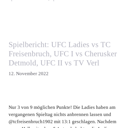
Spielbericht: UFC Ladies vs TC
Freisenbruch, UFC I vs Cherusker
Detmold, UFC II vs TV Verl
12. November 2022
Nur 3 von 9 möglichen Punkte! Die Ladies haben am
vergangenen Spieltag nichts anbrennen lassen und
@tcfreisenbruch1902 mit 13:1 geschlagen. Nachdem