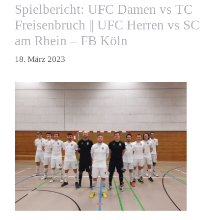
Spielbericht: UFC Damen vs TC
Freisenbruch || UFC Herren vs SC
am Rhein – FB Köln
18. März 2023