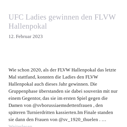
UFC Ladies gewinnen den FLVW
Hallenpokal
12. Februar 2023
Wie schon 2020, als der FLVW Hallenpokal das letzte
Mal stattfand, konnten die Ladies den FLVW
Hallenpokal auch dieses Jahr gewinnen. Die
Gruppenphase überstanden sie dabei souverän mit nur
einem Gegentor, das sie im ersten Spiel gegen die
Damen von @svborussiaemsdettenfrauen , den
späteren Turnierdritten kassierten.Im Finale standen
sie dann den Frauen von @sv_1920_thuelen . …
Weiterlesen