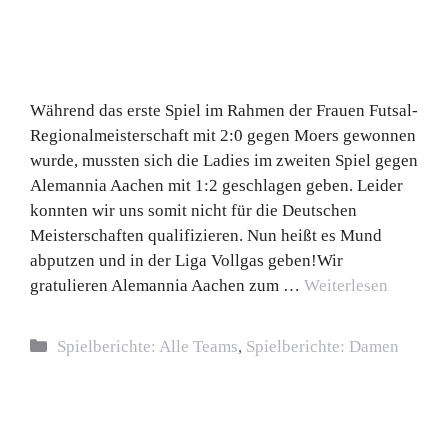
Während das erste Spiel im Rahmen der Frauen Futsal-
Regionalmeisterschaft mit 2:0 gegen Moers gewonnen
wurde, mussten sich die Ladies im zweiten Spiel gegen
Alemannia Aachen mit 1:2 geschlagen geben. Leider
konnten wir uns somit nicht für die Deutschen
Meisterschaften qualifizieren. Nun heißt es Mund
abputzen und in der Liga Vollgas geben!Wir
gratulieren Alemannia Aachen zum …
Weiterlesen
Kategorien
Spielberichte: Alle Teams
,
Spielberichte: Damen