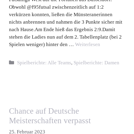
Obwohl @f95futsal zwischenzeitlich auf 1:2
verkürzen konnten, ließen die Münsteranerinnen
nichts anbrennen und nahmen die 3 Punkte sicher mit
nach Hause.Am Ende hieß das Ergebnis 2:9.Damit
stehen die Ladies nun auf dem 2. Tabellenplatz (bei 2
Spielen weniger) hinter den …
Weiterlesen
Kategorien
Spielberichte: Alle Teams
,
Spielberichte: Damen
Chance auf Deutsche
Meisterschaften verpasst
25. Februar 2023