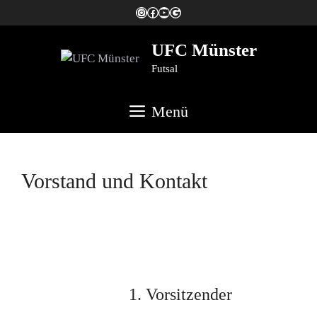
Zum
Instagram
Facebook
YouTube
#UFCMS
Inhalt
springen
UFC Münster
Futsal
Menü
Vorstand und Kontakt
1. Vorsitzender