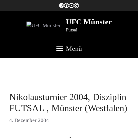
Zum
Instagram
Facebook
YouTube
#UFCMS
Inhalt
springen
UFC Münster
Futsal
Menü
Nikolausturnier 2004, Disziplin
FUTSAL , Münster (Westfalen)
4. Dezember 2004