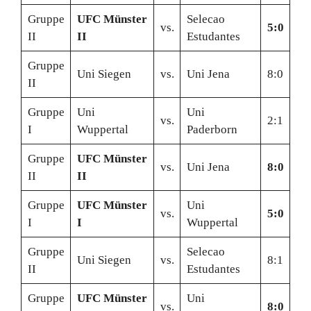
Gruppe
UFC Münster
Selecao
vs.
5:0
II
II
Estudantes
Gruppe
Uni Siegen
vs.
Uni Jena
8:0
II
Gruppe
Uni
Uni
vs.
2:1
I
Wuppertal
Paderborn
Gruppe
UFC Münster
vs.
Uni Jena
8:0
II
II
Gruppe
UFC Münster
Uni
vs.
5:0
I
I
Wuppertal
Gruppe
Selecao
Uni Siegen
vs.
8:1
II
Estudantes
Gruppe
UFC Münster
Uni
vs.
8:0