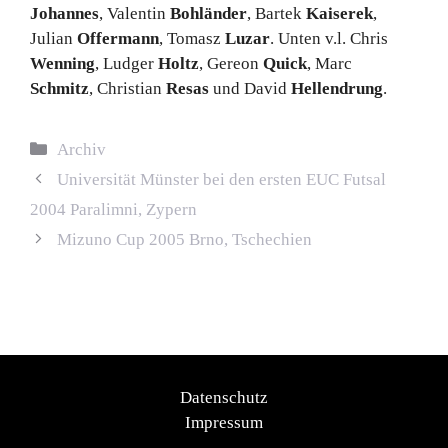
Johannes
, Valentin
Bohländer
, Bartek
Kaiserek
,
Julian
Offermann
, Tomasz
Luzar
. Unten v.l. Chris
Wenning
, Ludger
Holtz
, Gereon
Quick
, Marc
Schmitz
, Christian
Resas
und David
Hellendrung
.
Kategorien
Archiv
Universität Münster bei den ersten EUC Futsal
2004 Paralimni, Zypern
Mizuno Cup 2005 Brno, Tschechien
Datenschutz
Impressum