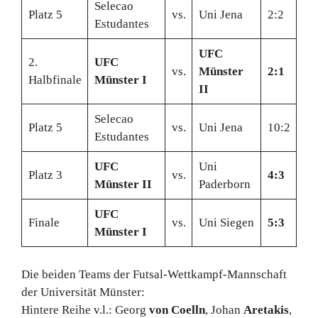
Selecao
Platz 5
vs.
Uni Jena
2:2
Estudantes
UFC
2.
UFC
vs.
Münster
2:1
Halbfinale
Münster I
II
Selecao
Platz 5
vs.
Uni Jena
10:2
Estudantes
UFC
Uni
Platz 3
vs.
4:3
Münster II
Paderborn
UFC
Finale
vs.
Uni Siegen
5:3
Münster I
Die beiden Teams der Futsal-Wettkampf-Mannschaft
der Universität Münster:
Hintere Reihe v.l.: Georg
von Coelln
, Johan
Aretakis
,