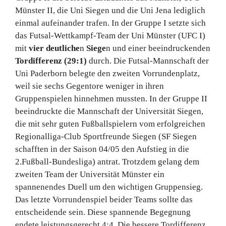
Münster II, die Uni Siegen und die Uni Jena lediglich
einmal aufeinander trafen. In der Gruppe I setzte sich
das Futsal-Wettkampf-Team der Uni Münster (UFC I)
mit
vier
deutliche
n
Siege
n und einer beeindruckenden
Tordifferenz (29:1)
durch. Die Futsal-Mannschaft der
Uni Paderborn belegte den zweiten Vorrundenplatz,
weil sie sechs Gegentore weniger in ihren
Gruppenspielen hinnehmen mussten. In der Gruppe II
beeindruckte die Mannschaft der Universität Siegen,
die mit sehr guten Fußballspielern vom erfolgreichen
Regionalliga-Club Sportfreunde Siegen (SF Siegen
schafften in der Saison 04/05 den Aufstieg in die
2.Fußball-Bundesliga) antrat. Trotzdem gelang dem
zweiten Team der Universität Münster ein
spannenendes Duell um den wichtigen Gruppensieg.
Das letzte Vorrundenspiel beider Teams sollte das
entscheidende sein. Diese spannende Begegnung
endete leistungsgerecht 4:4. Die bessere Tordifferenz