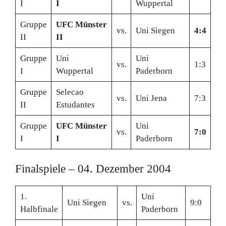
I
I
Wuppertal
Gruppe
UFC Münster
vs.
Uni Siegen
4:4
II
II
Gruppe
Uni
Uni
vs.
1:3
I
Wuppertal
Paderborn
Gruppe
Selecao
vs.
Uni Jena
7:3
II
Estudantes
Gruppe
UFC Münster
Uni
vs.
7:0
I
I
Paderborn
Finalspiele – 04. Dezember 2004
1.
Uni
Uni Siegen
vs.
9:0
Halbfinale
Paderborn