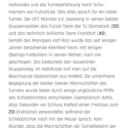
Verbandes und die Turniererfahrung Horst Schu-
machers von Futsal5.de. Dies alles sprach für ein tolles
Turnier. Der UFC Münster e.V. bezwang in seinen beiden
Gruppenspielen das Futsal-Team der TU Darmstadt (
2:0
)
und das technisch brilliante Team Frankfurt (
4:2
).
Gemäß des Managers Asif Razi wurde das seit einigen
Jahren bestehende Kleinfeld-Team, mit einigen
Oberliga-Fußballern in seinen Reihen, noch nie
geschlagen. Das bedeutete den souveränen
Gruppensieg. Im Halbfinale traf man auf die
Beachsoccer-Spezialisten aus Krefeld. Die umstrittene
Begegnung der beiden besten Mannschaften des
Turniers wurde leider durch einige unglückliche Pfiffe
des Schiedsrichters entschieden. Exemplarisch dafür,
dass Sekunden vor Schluss Krefeld einen Freistoss zum
2:3
(Endstand) verwandelte, während der
Schiedsrichter noch mit der Mauer sprach. Kein
Wunder, dass die Mannschaften vor Turnierbeginn per