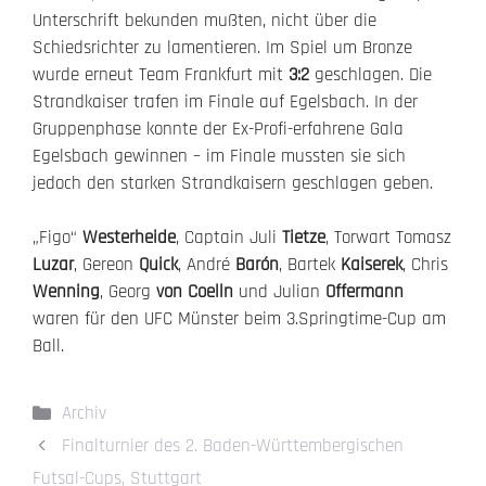
Unterschrift bekunden mußten, nicht über die
Schiedsrichter zu lamentieren. Im Spiel um Bronze
wurde erneut Team Frankfurt mit
3:2
geschlagen. Die
Strandkaiser trafen im Finale auf Egelsbach. In der
Gruppenphase konnte der Ex-Profi-erfahrene Gala
Egelsbach gewinnen – im Finale mussten sie sich
jedoch den starken Strandkaisern geschlagen geben.
„Figo“
Westerheide
, Captain Juli
Tietze
, Torwart Tomasz
Luzar
, Gereon
Quick
, André
Barón
, Bartek
Kaiserek
, Chris
Wenning
, Georg
von Coelln
und Julian
Offermann
waren für den UFC Münster beim 3.Springtime-Cup am
Ball.
Kategorien
Archiv
Finalturnier des 2. Baden-Württembergischen
Futsal-Cups, Stuttgart