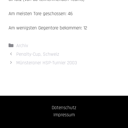
Am meisten Tore geschossen: 46
Am wenigsten Gegentore bekommen: 12
Kategorien
Archiv
Penalty-Cup, Schweiz
Münsteraner HSP-Turnier 2003
Datenschutz
Impressum