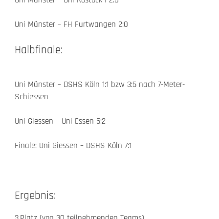
Uni Münster – Uni Rostock I 2:0
Uni Münster – FH Furtwangen 2:0
Halbfinale:
Uni Münster – DSHS Köln 1:1 bzw 3:5 nach 7-Meter-
Schiessen
Uni Giessen – Uni Essen 5:2
Finale: Uni Giessen – DSHS Köln 7:1
Ergebnis:
3.Platz (von 30 teilnehmenden Teams)